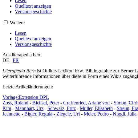
Lesen
Quelltext anzeigen
Versionsgeschichte
Weitere
Lesen
Quelltext anzeigen
Versionsgeschichte
Aus literapedia bern
DE
|
FR
Literapedia Bern
ist Online-Lexikon bzw. Bibliographie zur Berner Lit
weiterführende Informationen über diese in Form eines Wikis zugäng
Letzte Artikeländerungen:
Vorlage:Extension DPL
Zoss, Roland
-
Bichsel, Peter
-
Graffenried, Ariane von
-
Simon, Chri
Kim
-
Mannhart, Urs
-
Schwarz, Fritz
-
Müller, Elisabeth
-
Streun, Fr
Jeannette
-
Bigler, Regula
-
Ziegele, Uri
-
Meier, Pedro
-
Niggli, Julia