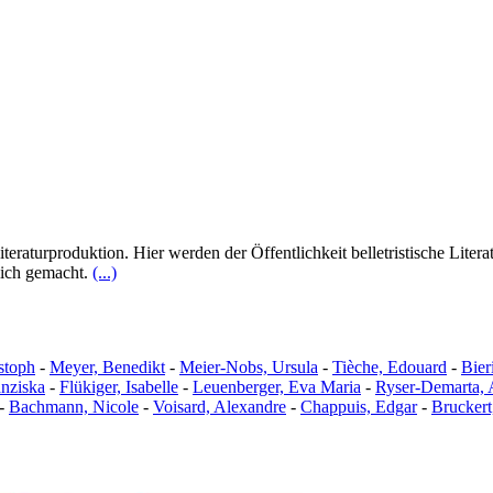
eraturproduktion. Hier werden der Öffentlichkeit belletristische Literat
lich gemacht.
(...)
stoph
-
Meyer, Benedikt
-
Meier-Nobs, Ursula
-
Tièche, Edouard
-
Bier
anziska
-
Flükiger, Isabelle
-
Leuenberger, Eva Maria
-
Ryser-Demarta,
-
Bachmann, Nicole
-
Voisard, Alexandre
-
Chappuis, Edgar
-
Brucker