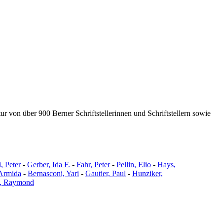
ur von über 900 Berner Schriftstellerinnen und Schriftstellern sowie
i, Peter
-
Gerber, Ida F.
-
Fahr, Peter
-
Pellin, Elio
-
Hays,
 Armida
-
Bernasconi, Yari
-
Gautier, Paul
-
Hunziker,
t, Raymond